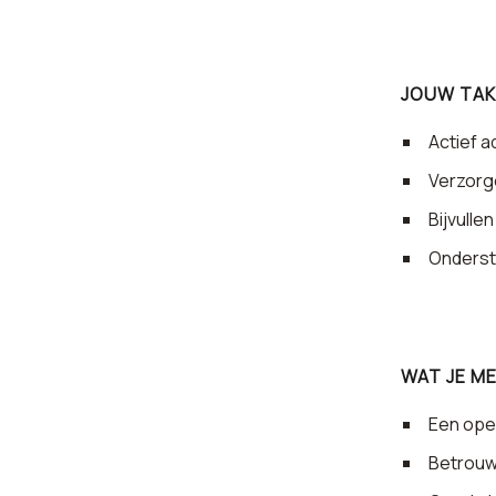
JOUW TAK
Actief a
Verzorg
Bijvulle
Onderste
WAT JE M
Een open
Betrouwb