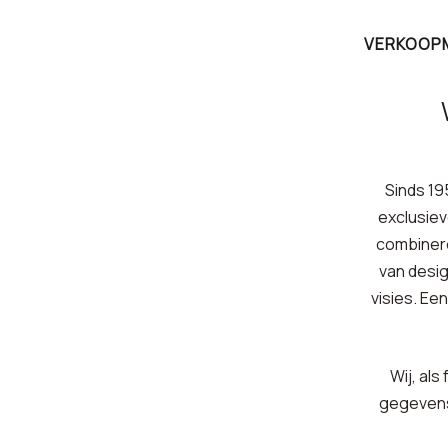
VERKOOPM
Sinds 19
exclusiev
combinere
van desig
visies. Ee
Wij, als
gegevens