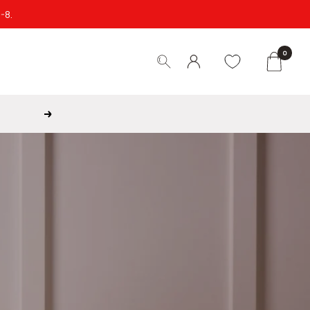
-8.
0
Verder