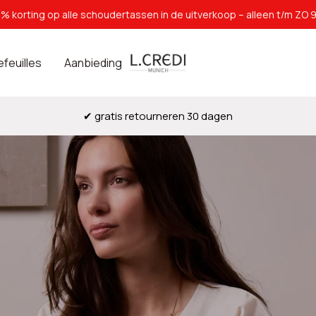
% korting op alle schoudertassen in de uitverkoop – alleen t/m ZO 9
L.Credi
efeuilles
Aanbieding
Munich
✔ gratis retourneren 30 dagen
t