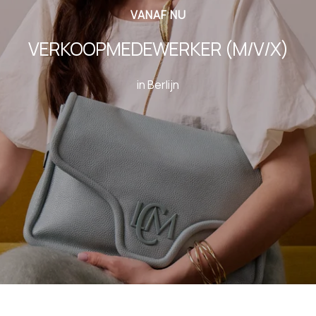
VANAF NU
VERKOOPMEDEWERKER (M/V/X)
in Berlijn