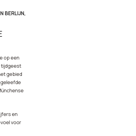
 BERLIJN,
E
ie op een
 tijdgeest
het gebied
n geleefde
, Münchense
ijfers en
voel voor