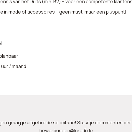
ennis van het Duits (min. B2) – voor een competente klanten
se in mode of accessoires – geen must, maar een pluspunt!
N
 planbaar
0 uur / maand
en graag je uitgebreide sollicitatie! Stuur je documenten per
bewerbungen@lcredi.de