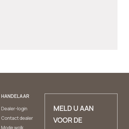
HANDELAAR
MELD U AAN
Dealer-login
Contact dealer
VOOR DE
Mode wolk