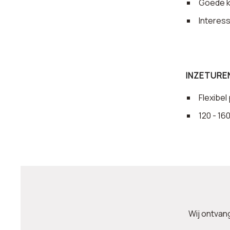
Goede k
Interes
INZETURE
Flexibel
120 - 16
Wij ontvang