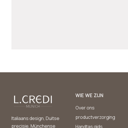
WIE WE ZIJN
Over ons
productverzorging
Italiaans design, Duitse
precisie, Münchense
Handtas gids