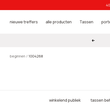
Direct
40
naar
de
nieuwe treffers
alle producten
Tassen
port
inhoud
Opbrengs
beginnen
1004268
winkelend publiek
tassen be