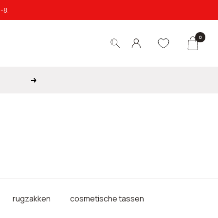
-8.
0
Verder
rugzakken
cosmetische tassen