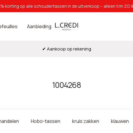
% korting op alle schoudertassen in de uitverkoop – alleen t/m ZO 9
L.Credi
efeuilles
Aanbieding
Munich
✔ Aankoop op rekening
t
1004268
handelen
Hobo-tassen
kruis zakken
klauwen