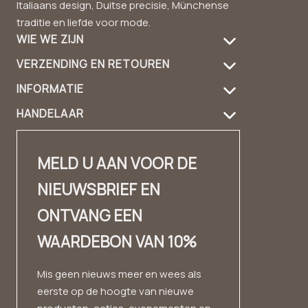
Italiaans design, Duitse precisie, Münchense
traditie en liefde voor mode.
WIE WE ZIJN
VERZENDING EN RETOUREN
Over ons
INFORMATIE
Verzendinformatie
productverzorging
HANDELAAR
FAQ
geeft terug
Handtas gids
Dealer-login
Contact
Contact
Ontwerp en materiaal
MELD U AAN VOOR DE
Contact dealer
✨ Carrière ✨
kijkboek
NIEUWSBRIEF EN
Mode wolk
afdruk
Ervaringsverhalen
ONTVANG EEN
Huismerk
Voorwaarden
WAARDEBON VAN 10%
gegevensbescherming
herroepingsrecht
Mis geen nieuws meer en wees als
eerste op de hoogte van nieuwe