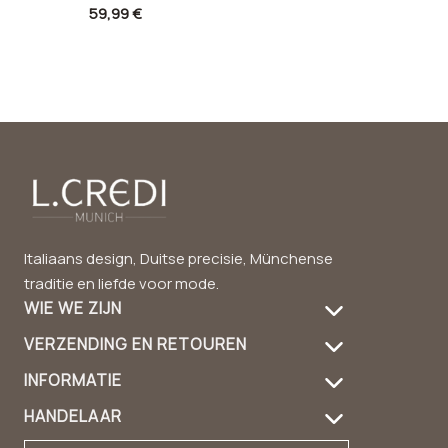
a
r
t
aanbieding
59,99 €
r
i
t
n
e
Italiaans design, Duitse precisie, Münchense
traditie en liefde voor mode.
WIE WE ZIJN
VERZENDING EN RETOUREN
Over ons
INFORMATIE
Verzendinformatie
productverzorging
HANDELAAR
FAQ
geeft terug
Handtas gids