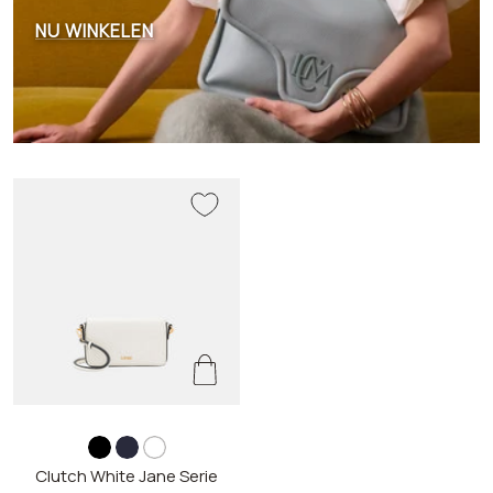
NU WINKELEN
z
m
w
Clutch White Jane Serie
w
a
i