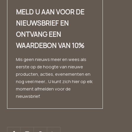
Dealer-login
Contact
Contact
Ontwerp en materiaal
MELD U AAN VOOR DE
Contact dealer
✨ Carrière ✨
kijkboek
NIEUWSBRIEF EN
Mode wolk
afdruk
Ervaringsverhalen
ONTVANG EEN
Huismerk
Voorwaarden
WAARDEBON VAN 10%
gegevensbescherming
herroepingsrecht
Mis geen nieuws meer en wees als
eerste op de hoogte van nieuwe
producten, acties, evenementen en
nog veel meer... U kunt zich hier op elk
moment afmelden voor de
nieuwsbrief.