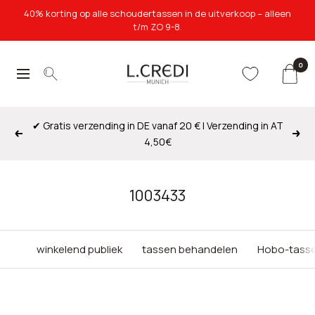
Direct
40% korting op alle schoudertassen in de uitverkoop – alleen
naar
t/m ZO 9-8.
de
inhoud
0
L.Credi
navigatie
Munich
✔ Gratis verzending in DE vanaf 20 € | Verzending in AT
Opbrengst
Verd
4,50€
1003433
winkelend publiek
tassen behandelen
Hobo-tass