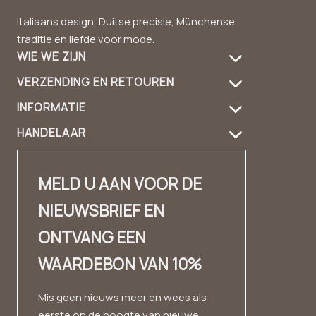
Italiaans design, Duitse precisie, Münchense
traditie en liefde voor mode.
WIE WE ZIJN
VERZENDING EN RETOUREN
Over ons
INFORMATIE
Verzendinformatie
productverzorging
HANDELAAR
FAQ
geeft terug
Handtas gids
Dealer-login
Contact
Contact
Ontwerp en materiaal
MELD U AAN VOOR DE
Contact dealer
✨ Carrière ✨
kijkboek
NIEUWSBRIEF EN
Mode wolk
afdruk
Ervaringsverhalen
ONTVANG EEN
Huismerk
Voorwaarden
WAARDEBON VAN 10%
gegevensbescherming
herroepingsrecht
Mis geen nieuws meer en wees als
eerste op de hoogte van nieuwe