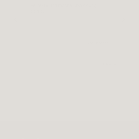
Perfekte und rasche Abwicklung,
Toll
danke.
vor 2 Wochen
Pause