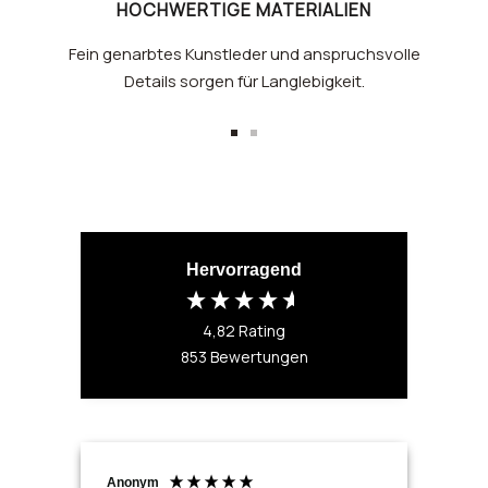
HOCHWERTIGE MATERIALIEN
Fein genarbtes Kunstleder und anspruchsvolle
Details sorgen für Langlebigkeit.
Zur
Zur
Slide
Slide
1
2
gehen
gehen
Hervorragend
4,82
Rating
853
Bewertungen
Anonym
Ano