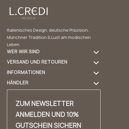
Italienisches Design, deutsche Präzision,
Münchner Tradition & Lust am modischen
Leben.
WER WIR SIND
VERSAND UND RETOUREN
Über uns
INFORMATIONEN
Versandinformation
Produktpflege
HÄNDLER
FAQ
Retouren
Handbag Guide
Händler Login
Kontakt
Kontakt
Design & Material
ZUM NEWSLETTER
Händler Kontakt
✨ Karriere ✨
Lookbook
ANMELDEN UND 10%
Fashion Cloud
Impressum
Erfahrungsberichte
GUTSCHEIN SICHERN
Private Label
AGB