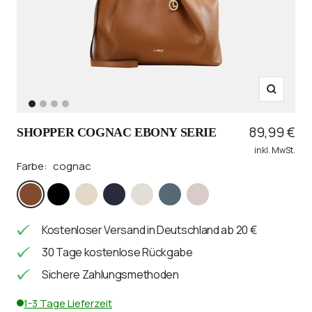
Zoom
Zur
Zur
Zur
Zur
Slide
Slide
Slide
Slide
Angebotsp
89,99 €
SHOPPER COGNAC EBONY SERIE
1
2
3
4
inkl. MwSt.
gehen
gehen
gehen
gehen
Farbe:
cognac
cognac
schwarz
creme
marine
light
night
dusty
gray
sea
Kostenloser Versand in Deutschland ab 20 €
30 Tage kostenlose Rückgabe
Sichere Zahlungsmethoden
1-3 Tage Lieferzeit