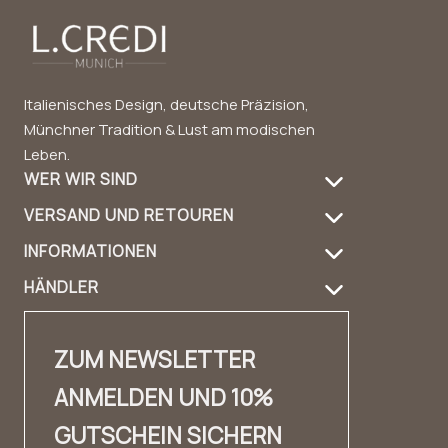
Italienisches Design, deutsche Präzision,
Münchner Tradition & Lust am modischen
Leben.
WER WIR SIND
VERSAND UND RETOUREN
Über uns
INFORMATIONEN
Versandinformation
Produktpflege
HÄNDLER
FAQ
Retouren
Handbag Guide
Händler Login
Kontakt
Kontakt
Design & Material
ZUM NEWSLETTER
Händler Kontakt
✨ Karriere ✨
Lookbook
ANMELDEN UND 10%
Fashion Cloud
Impressum
Erfahrungsberichte
GUTSCHEIN SICHERN
Private Label
AGB