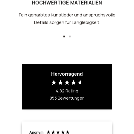
HOCHWERTIGE MATERIALIEN
Fein genarbtes Kunstleder und anspruchsvolle
Details sorgen für Langlebigkeit.
Zur
Zur
Slide
Slide
1
2
gehen
gehen
Hervorragend
4,82
Rating
853
Bewertungen
Anonym
Ano