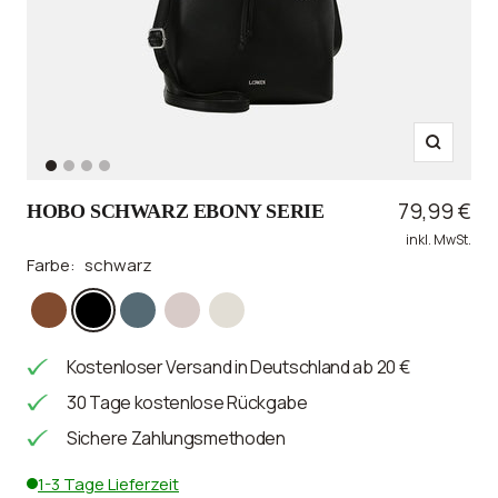
Zoom
Zur
Zur
Zur
Zur
Slide
Slide
Slide
Slide
Angebotsp
79,99 €
HOBO SCHWARZ EBONY SERIE
1
2
3
4
inkl. MwSt.
gehen
gehen
gehen
gehen
Farbe:
schwarz
cognac
schwarz
night
dusty
light
sea
gray
Kostenloser Versand in Deutschland ab 20 €
30 Tage kostenlose Rückgabe
Sichere Zahlungsmethoden
1-3 Tage Lieferzeit