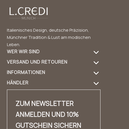
Italienisches Design, deutsche Präzision,
Münchner Tradition & Lust am modischen
Leben.
WER WIR SIND
VERSAND UND RETOUREN
Über uns
INFORMATIONEN
Versandinformation
Produktpflege
HÄNDLER
FAQ
Retouren
Handbag Guide
Händler Login
Kontakt
Kontakt
Design & Material
ZUM NEWSLETTER
Händler Kontakt
✨ Karriere ✨
Lookbook
ANMELDEN UND 10%
Fashion Cloud
Impressum
Erfahrungsberichte
GUTSCHEIN SICHERN
Private Label
AGB