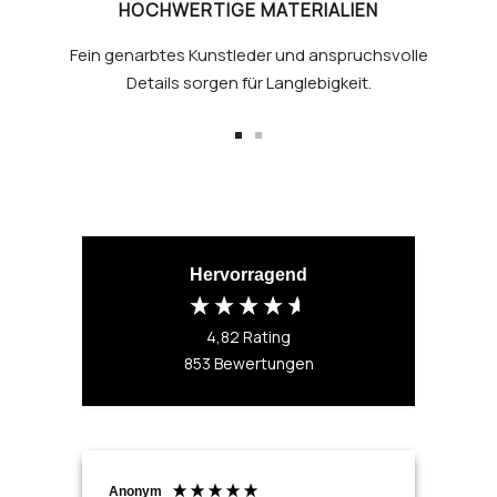
HOCHWERTIGE MATERIALIEN
Fein genarbtes Kunstleder und anspruchsvolle
Details sorgen für Langlebigkeit.
Zur
Zur
Slide
Slide
1
2
gehen
gehen
Hervorragend
4,82
Rating
853
Bewertungen
Anonym
Ano