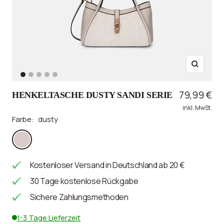
Zoom
Zur
Zur
Zur
Zur
Zur
Slide
Slide
Slide
Slide
Slide
Angebotsp
79,99 €
HENKELTASCHE DUSTY SANDI SERIE
1
2
3
4
5
inkl. MwSt.
gehen
gehen
gehen
gehen
gehen
Farbe:
dusty
dusty
Kostenloser Versand in Deutschland ab 20 €
30 Tage kostenlose Rückgabe
Sichere Zahlungsmethoden
1-3 Tage Lieferzeit