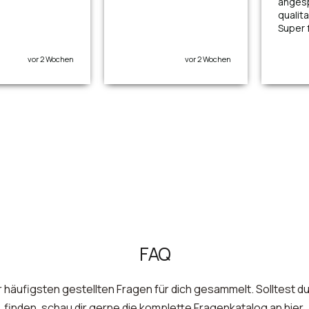
angesp
qualita
Super f
vor 2 Wochen
vor 2 Wochen
FAQ
 häufigsten gestellten Fragen für dich gesammelt. Solltest du
finden, schau dir gerne die komplette Fragenkatalog an
hier
.