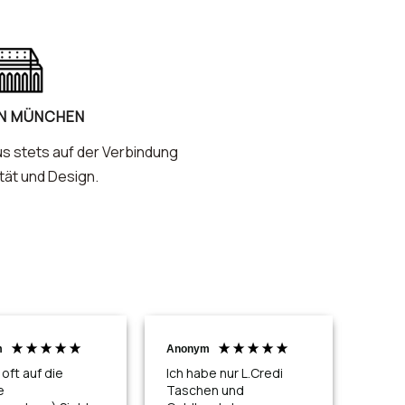
IN MÜNCHEN
us stets auf der Verbindung
tät und Design.
m
Anonym
Anon
Ver
oft auf die
Ich habe nur L.Credi
e
Taschen und
Ich h