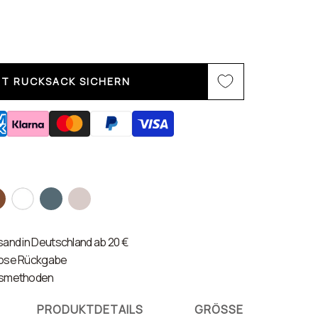
ZT RUCKSACK SICHERN
gnac
weiss
night
dusty
sea
and in Deutschland ab 20 €
lose Rückgabe
gsmethoden
PRODUKTDETAILS
GRÖSSE