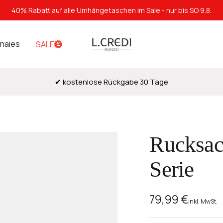
40% Rabatt auf alle Umhängetaschen im Sale - nur bis SO 9.8.
L.Credi
naies
SALE
Munich
✔ kostenlose Rückgabe 30 Tage
Rucksac
Serie
Angebotspre
79,99 €
inkl. MwSt.