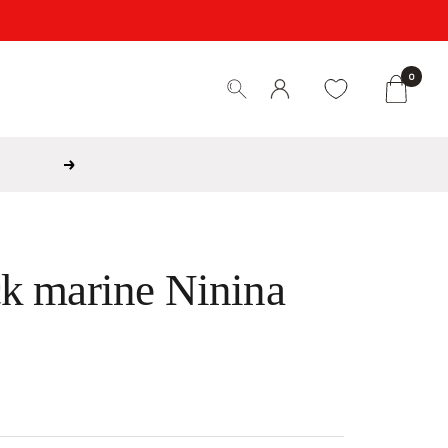
0
Weiter
k marine Ninina
is