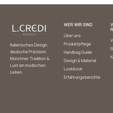
WER WIR SIND
Über uns
V
Produktpflege
Italienisches Design,
R
deutsche Präzision,
Handbag Guide
K
Münchner Tradition &
Design & Material
Lust am modischen
Lookbook
Leben.
Erfahrungsberichte