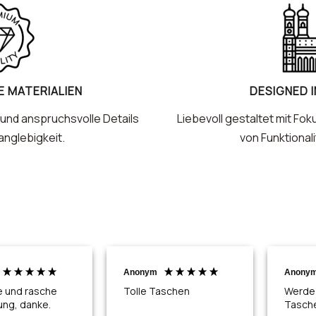
 MATERIALIEN
DESIGNED 
und anspruchsvolle Details
Liebevoll gestaltet mit Fok
anglebigkeit.
von Funktionali
Anonym
Anony
e und rasche
Tolle Taschen
Werde 
ung, danke.
Tasch