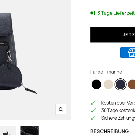
1-3 Tage Lieferzeit
JET
Farbe:
marine
schwarz
creme
marine
co
Kostenloser Vers
30 Tage kosten
Zoom
Sichere Zahlun
BESCHREIBUNG