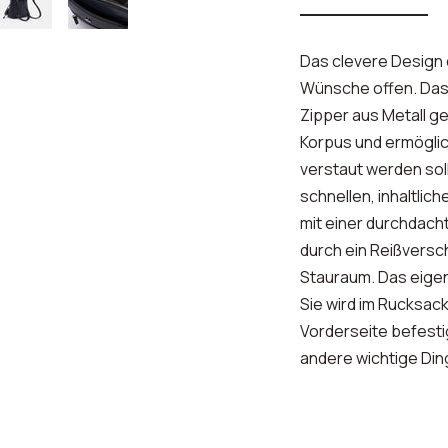
Das clevere Design 
Wünsche offen. Das
Zipper aus Metall ge
Korpus und ermöglic
verstaut werden soll
schnellen, inhaltli
mit einer durchdacht
durch ein Reißversc
Stauraum. Das eigent
Sie wird im Rucksac
Vorderseite befestigt
andere wichtige Din