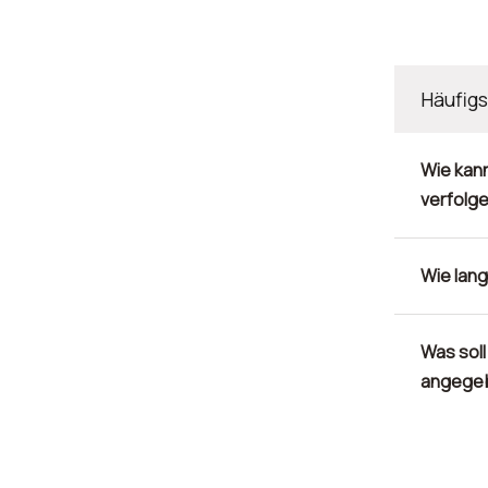
Häufig
Wie kann
verfolg
Wie lang
Was soll
angege