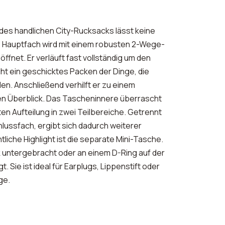
des handlichen City-Rucksacks lässt keine
 Hauptfach wird mit einem robusten 2-Wege-
öffnet. Er verläuft fast vollständig um den
ht ein geschicktes Packen der Dinge, die
en. Anschließend verhilft er zu einem
chen Überblick. Das Tascheninnere überrascht
en Aufteilung in zwei Teilbereiche. Getrennt
hlussfach, ergibt sich dadurch weiterer
liche Highlight ist die separate Mini-Tasche.
k untergebracht oder an einem D-Ring auf der
. Sie ist ideal für Earplugs, Lippenstift oder
ge.