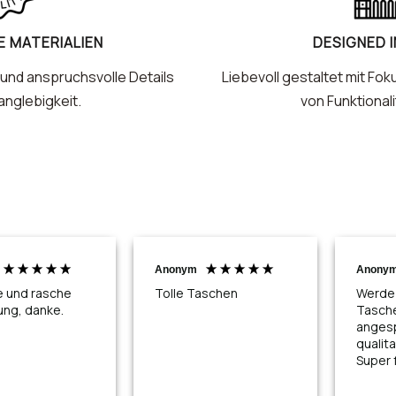
 MATERIALIEN
DESIGNED 
und anspruchsvolle Details
Liebevoll gestaltet mit Fok
anglebigkeit.
von Funktionali
Anonym
Anony
e und rasche
Tolle Taschen
Werde 
ung, danke.
Tasch
angesp
qualita
Super f