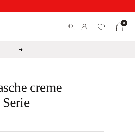
0
Weiter
asche creme
Serie
is