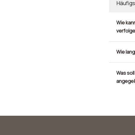
Häufig
Wie kann
verfolg
Wie lang
Was soll
angege