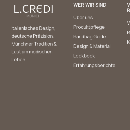
WER WIR SIND
Über uns
V
Produktpflege
Italienisches Design,
R
deutsche Präzision,
Handbag Guide
K
Münchner Tradition &
Design & Material
Lust am modischen
Lookbook
Leben.
Erfahrungsberichte