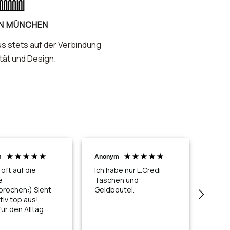
IN MÜNCHEN
us stets auf der Verbindung
tät und Design.
m
Anonym
Anon
Ver
oft auf die
Ich habe nur L.Credi
e
Taschen und
Ich h
rochen:) Sieht
Geldbeutel.
eine 
tiv top aus!
Liefe
ür den Alltag.
Bezah
einwa
eini