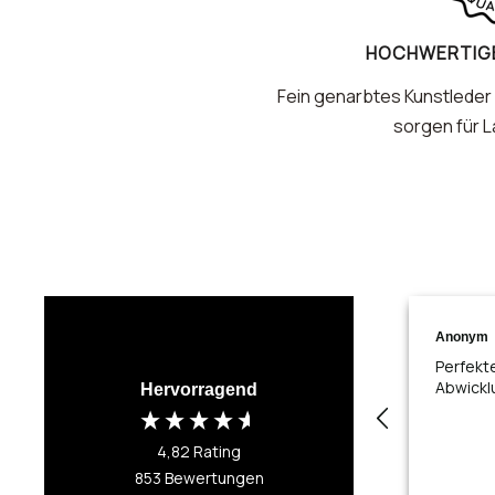
HOCHWERTIGE
Fein genarbtes Kunstleder 
sorgen für L
Anonym
Perfekt
Abwickl
Hervorragend
4,82
Rating
853
Bewertungen