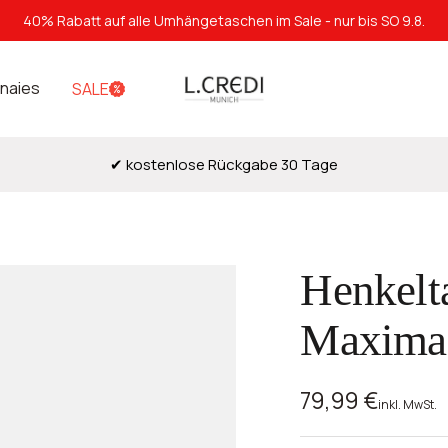
40% Rabatt auf alle Umhängetaschen im Sale - nur bis SO 9.8.
L.Credi
naies
SALE
Munich
✔ kostenlose Rückgabe 30 Tage
Henkelt
Maxima 
Angebotspre
79,99 €
inkl. MwSt.