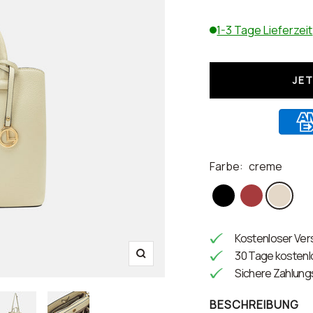
1-3 Tage Lieferzeit
JE
Farbe:
creme
schwarz
rot
creme
Kostenloser Vers
30 Tage kosten
Zoom
Sichere Zahlun
BESCHREIBUNG