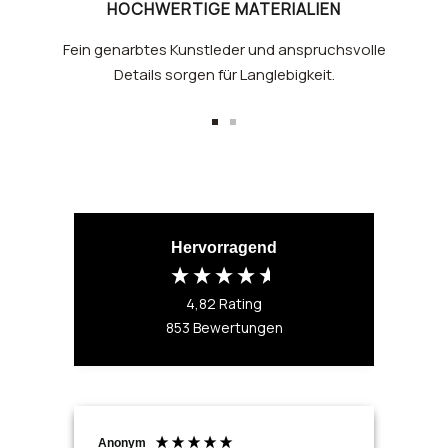
HOCHWERTIGE MATERIALIEN
Fein genarbtes Kunstleder und anspruchsvolle
Details sorgen für Langlebigkeit.
Zur
Zur
Slide
Slide
1
2
gehen
gehen
Hervorragend
4,82
Rating
853
Bewertungen
Anonym
Ano