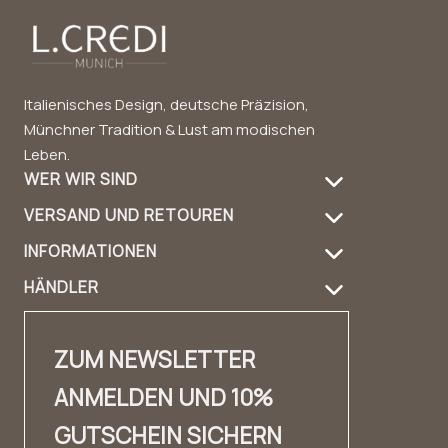
Italienisches Design, deutsche Präzision,
Münchner Tradition & Lust am modischen
Leben.
WER WIR SIND
VERSAND UND RETOUREN
Über uns
INFORMATIONEN
Versandinformation
Produktpflege
HÄNDLER
FAQ
Retouren
Handbag Guide
Händler Login
Kontakt
Kontakt
Design & Material
ZUM NEWSLETTER
Händler Kontakt
✨ Karriere ✨
Lookbook
ANMELDEN UND 10%
Fashion Cloud
Impressum
Erfahrungsberichte
GUTSCHEIN SICHERN
Private Label
AGB