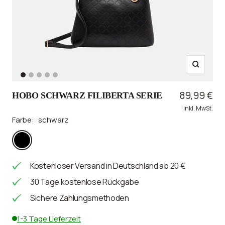
Zoom
Zur
Zur
Zur
Zur
Zur
Slide
Slide
Slide
Slide
Slide
Angebotsp
89,99 €
HOBO SCHWARZ FILIBERTA SERIE
1
2
3
4
5
inkl. MwSt.
gehen
gehen
gehen
gehen
gehen
Farbe:
schwarz
schwarz
Kostenloser Versand in Deutschland ab 20 €
30 Tage kostenlose Rückgabe
Sichere Zahlungsmethoden
1-3 Tage Lieferzeit