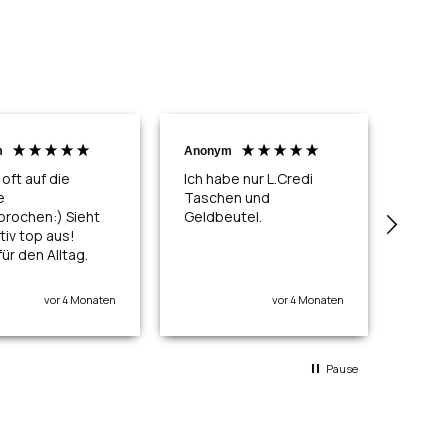
m
Anonym
Anon
Ver
oft auf die
Ich habe nur L.Credi
e
Taschen und
Ich h
rochen:) Sieht
Geldbeutel.
eine 
tiv top aus!
Liefe
ür den Alltag.
Bezah
einwa
eini
vor 4 Monaten
vor 4 Monaten
die T
imme
Quali
Von 
Pause
Fäden
ablö
Reis
aufg