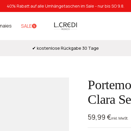
40% Rabatt auf alle Umhängetaschen im Sale - nur bis SO 9.8.
L.Credi
naies
SALE
Munich
✔ kostenlose Rückgabe 30 Tage
Portemo
Clara Se
Angebotspre
59,99 €
inkl. MwSt.