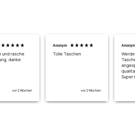
Anonym
Anony
e und rasche
Tolle Taschen
Werde 
ung, danke.
Tasch
angesp
qualita
Super f
vor 2 Wochen
vor 2 Wochen