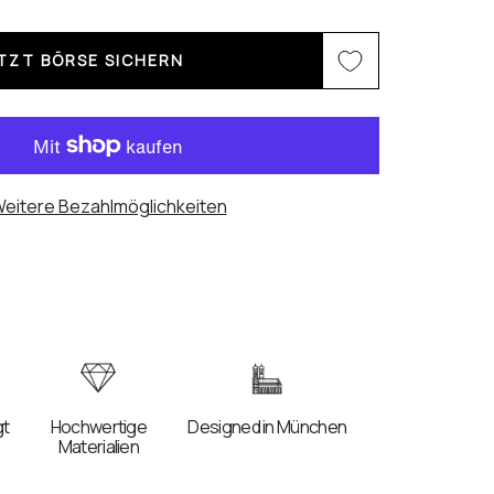
TZT BÖRSE SICHERN
eitere Bezahlmöglichkeiten
gt
Hochwertige
Designed in München
Materialien