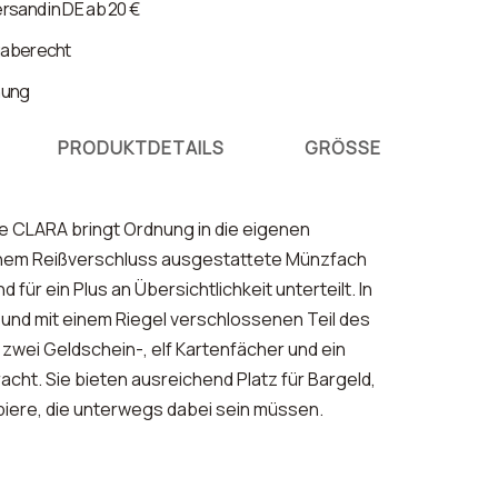
rsand in DE ab 20 €
gaberecht
nung
PRODUKTDETAILS
GRÖSSE
 CLARA bringt Ordnung in die eigenen
einem Reißverschluss ausgestattete Münzfach
nd für ein Plus an Übersichtlichkeit unterteilt. In
nd mit einem Riegel verschlossenen Teil des
zwei Geldschein-, elf Kartenfächer und ein
cht. Sie bieten ausreichend Platz für Bargeld,
piere, die unterwegs dabei sein müssen.