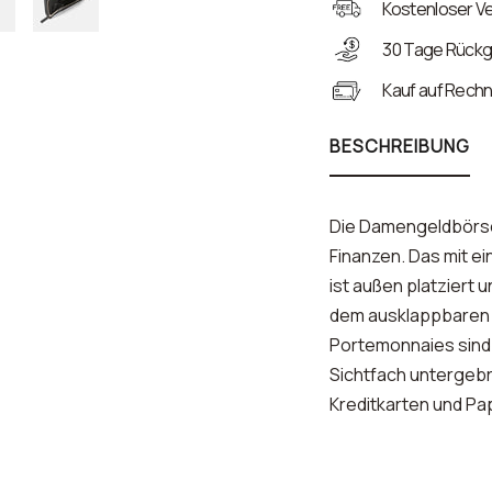
Kostenloser Ve
30 Tage Rück
Kauf auf Rech
BESCHREIBUNG
Die Damengeldbörse
Finanzen. Das mit 
ist außen platziert u
dem ausklappbaren u
Portemonnaies sind 
Sichtfach untergebra
Kreditkarten und Pa