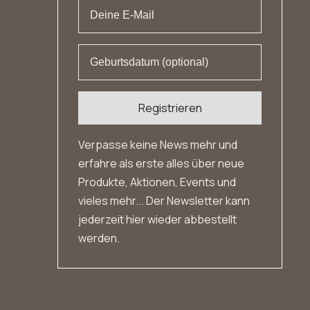
die T
so sc
Qual
aufge
sich 
noch 
Registrieren
Verpasse keine News mehr und
erfahre als erste alles über neue
Produkte, Aktionen, Events und
vieles mehr... Der Newsletter kann
jederzeit hier wieder abbestellt
werden.