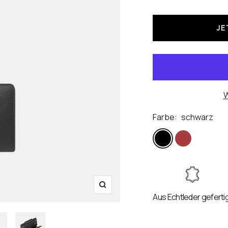
JE
W
Farbe:
schwarz
schwarz
rot
Zoom
Aus Echtleder geferti