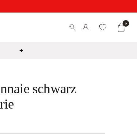
0
Weiter
nnaie schwarz
rie
is