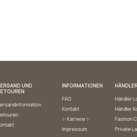
VERSAND UND
INFORMATIONEN
HÄNDLE
RETOUREN
FAQ
Händler L
ersandinformation
Kontakt
Händler K
etouren
✨ Karriere ✨
Fashion C
ontakt
Impressum
Private L