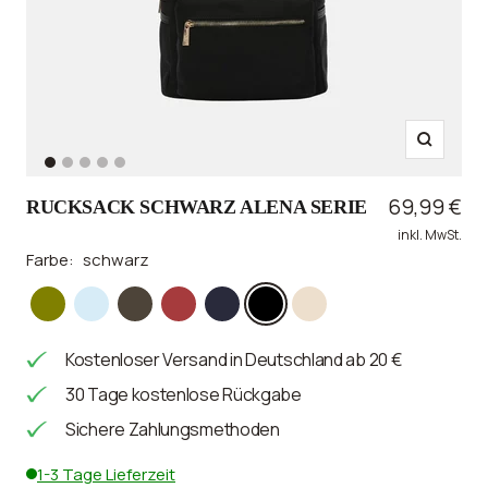
Zoom
Zur
Zur
Zur
Zur
Zur
Slide
Slide
Slide
Slide
Slide
Angebotsp
69,99 €
RUCKSACK SCHWARZ ALENA SERIE
1
2
3
4
5
inkl. MwSt.
gehen
gehen
gehen
gehen
gehen
Farbe:
schwarz
olive
bleu
braun
rot
marine
schwarz
beige
Kostenloser Versand in Deutschland ab 20 €
30 Tage kostenlose Rückgabe
Sichere Zahlungsmethoden
1-3 Tage Lieferzeit