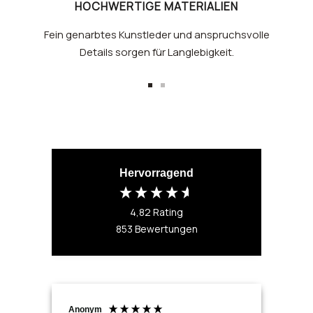
HOCHWERTIGE MATERIALIEN
Fein genarbtes Kunstleder und anspruchsvolle
Details sorgen für Langlebigkeit.
Zur
Zur
Slide
Slide
1
2
gehen
gehen
Hervorragend
4,82
Rating
853
Bewertungen
Anonym
Ano