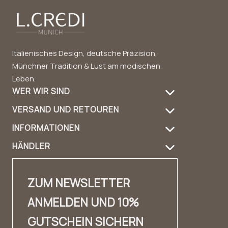
Italienisches Design, deutsche Präzision,
Münchner Tradition & Lust am modischen
Leben.
WER WIR SIND
VERSAND UND RETOUREN
Über uns
INFORMATIONEN
Versandinformation
Produktpflege
HÄNDLER
FAQ
Retouren
Handbag Guide
Händler Login
Kontakt
Kontakt
Design & Material
ZUM NEWSLETTER
Händler Kontakt
✨ Karriere ✨
Lookbook
ANMELDEN UND 10%
Fashion Cloud
Impressum
Erfahrungsberichte
GUTSCHEIN SICHERN
Private Label
AGB