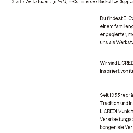
Start
Werkstudent (m/w/d) E-Commerce / Backoffice Support
Du findest E-
einem familieng
engagierter, m
uns als Werkst
Wir sind L.CRE
Inspiriert von
Seit 1953 repr
Tradition und I
L.CREDI Munich
Verarbeitungsq
kongeniale Ver