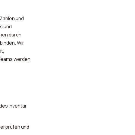
 Zahlen und
ds und
chen durch
binden. Wir
t,
s Teams werden
des Inventar
berprüfen und