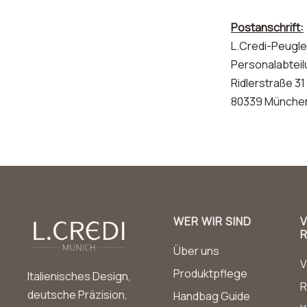
Postanschrift:
L.Credi-Peugl
Personalabtei
Ridlerstraße 31
80339 Münche
WER WIR SIND
Über uns
V
Produktpflege
Italienisches Design,
R
deutsche Präzision,
Handbag Guide