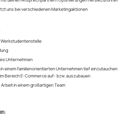
mit deinen Ansprechpartnern Optimierungen herbeizuführe
tzt uns bei verschiedenen Marketingaktionen
:
Werkstudentenstelle
lung
ges Unternehmen
in einem familienorientierten Unternehmen tief einzutauchen
 im Bereich E-Commerce auf- bzw. auszubauen
 Arbeit in einem großartigen Team
en: