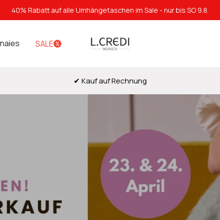
40% Rabatt auf alle Umhängetaschen im Sale - nur bis SO 9.8.
L.Credi
naies
SALE
Munich
✔ Kauf auf Rechnung