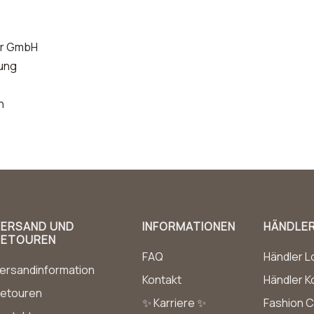
er GmbH
lung
n
VERSAND UND
INFORMATIONEN
HÄNDLE
RETOUREN
FAQ
Händler L
ersandinformation
Kontakt
Händler K
etouren
✨ Karriere ✨
Fashion C