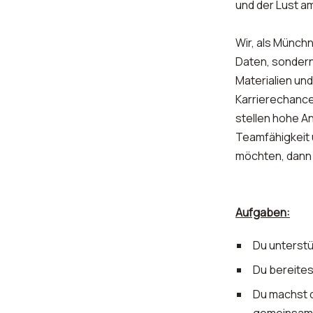
und der Lust a
Wir, als Münch
Daten, sondern
Materialien und
Karrierechance
stellen hohe A
Teamfähigkeit 
möchten, dann 
Aufgaben:
Du unterstü
Du bereites
Du machst d