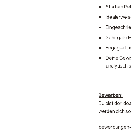
Studium Re
Idealerwei
Eingeschrie
Sehr gute M
Engagiert, 
Deine Gewis
analytisch 
Bewerben:
Du bist der ide
werden dich so 
bewerbungen@