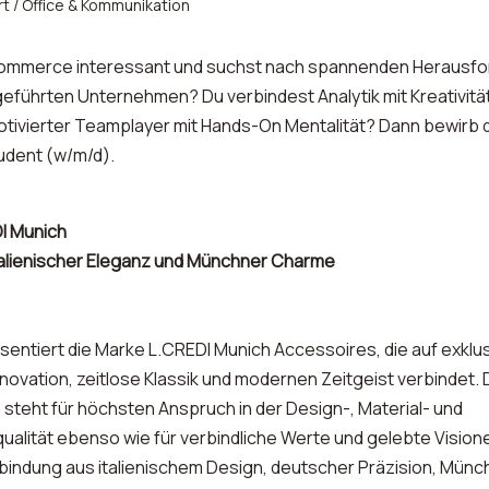
 / Office & Kommunikation
Commerce interessant und suchst nach spannenden Herausfo
eführten Unternehmen? Du verbindest Analytik mit Kreativität
otivierter Teamplayer mit Hands-On Mentalität? Dann bewirb di
udent (w/m/d).
DI Munich
 italienischer Eleganz und Münchner Charme
äsentiert die Marke L.CREDI Munich Accessoires, die auf exklu
nnovation, zeitlose Klassik und modernen Zeitgeist verbindet.
 steht für höchsten Anspruch in der Design-, Material- und
ualität ebenso wie für verbindliche Werte und gelebte Visione
bindung aus italienischem Design, deutscher Präzision, Münch