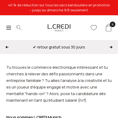
Passer
40 % de réduction sur tous les sacs bandoulière en promotion
au
– jusqu’au dimanche 9/8 seulement.
contenu
0
L.Credi
Navigation
Munich
✔ retour gratuit sous 30 jours
Précédent
Suiv
Liquid error (sections/slideshow line 190): invalid url input
Tu trouves le commerce électronique intéressant et tu
cherches à relever des défis passionnants dans une
entreprise familiale ? Tu allies l'analyse à la créativité et tu
es un joueur d'équipe engagé et motivé avec une
mentalité "hands-on" ? Alors, pose ta candidature dès
maintenant en tant qu'étudiant salarié (h/f).
Nous sommes L.CREDI Munich