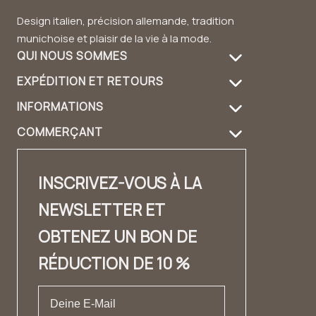
Design italien, précision allemande, tradition
munichoise et plaisir de la vie à la mode.
QUI NOUS SOMMES
EXPÉDITION ET RETOURS
À propos de nous
INFORMATIONS
Informations de livraison
Entretien des produits
COMMERÇANT
FAQ
Retours
Guide du sac à main
Login revendeur
Contact
Contact
Design et matériau
INSCRIVEZ-VOUS À LA
Distributeurs Contact
✨ Carrière ✨
Lookbook
NEWSLETTER ET
Fashion Cloud
Mentions légales
Témoignages
OBTENEZ UN BON DE
Label privé
CONDITIONS GÉNÉRALES DE VENTE
RÉDUCTION DE 10 %
Protection des données
Droit de rétractation