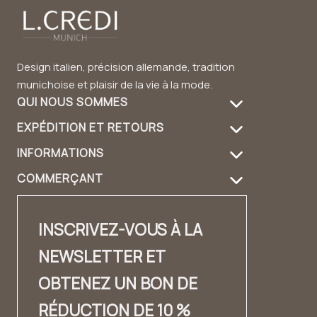
Design italien, précision allemande, tradition
munichoise et plaisir de la vie à la mode.
QUI NOUS SOMMES
EXPÉDITION ET RETOURS
À propos de nous
INFORMATIONS
Informations de livraison
Entretien des produits
COMMERÇANT
FAQ
Retours
Guide du sac à main
Login revendeur
Contact
Contact
Design et matériau
INSCRIVEZ-VOUS À LA
Distributeurs Contact
✨ Carrière ✨
Lookbook
NEWSLETTER ET
Fashion Cloud
Mentions légales
Témoignages
OBTENEZ UN BON DE
Label privé
CONDITIONS GÉNÉRALES DE VENTE
RÉDUCTION DE 10 %
Protection des données