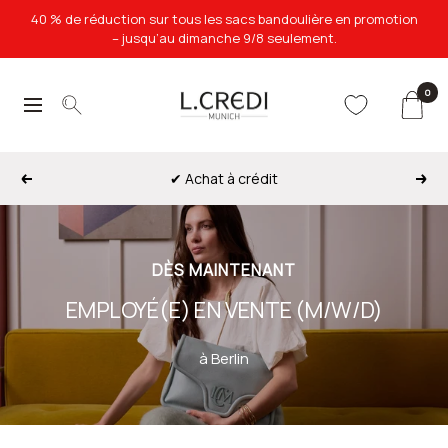
Passer
40 % de réduction sur tous les sacs bandoulière en promotion
au
– jusqu’au dimanche 9/8 seulement.
contenu
0
L.Credi
Navigation
Munich
✔ Achat à crédit
Précédent
Suiv
DÈS MAINTENANT
EMPLOYÉ(E) EN VENTE (M/W/D)
à Berlin