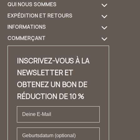
EXPÉDITION ET RETOURS
À propos de nous
INFORMATIONS
Informations de livraison
Entretien des produits
COMMERÇANT
FAQ
Retours
Guide du sac à main
Login revendeur
Contact
Contact
Design et matériau
INSCRIVEZ-VOUS À LA
Distributeurs Contact
✨ Carrière ✨
Lookbook
NEWSLETTER ET
Fashion Cloud
Mentions légales
Témoignages
OBTENEZ UN BON DE
Label privé
CONDITIONS GÉNÉRALES DE VENTE
RÉDUCTION DE 10 %
Protection des données
Droit de rétractation