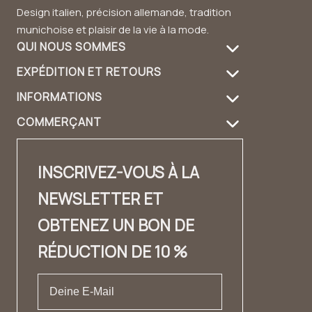
Design italien, précision allemande, tradition
munichoise et plaisir de la vie à la mode.
QUI NOUS SOMMES
EXPÉDITION ET RETOURS
À propos de nous
INFORMATIONS
Informations de livraison
Entretien des produits
COMMERÇANT
FAQ
Retours
Guide du sac à main
Login revendeur
Contact
Contact
Design et matériau
INSCRIVEZ-VOUS À LA
Distributeurs Contact
✨ Carrière ✨
Lookbook
NEWSLETTER ET
Fashion Cloud
Mentions légales
Témoignages
OBTENEZ UN BON DE
Label privé
CONDITIONS GÉNÉRALES DE VENTE
RÉDUCTION DE 10 %
Protection des données
Droit de rétractation