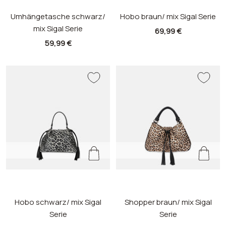
b
n
b
n
Umhängetasche schwarz/
r
o
Hobo braun/ mix Sigal Serie
r
o
mix Sigal Serie
a
i
a
i
Prix
69,99 €
u
r
u
r
Prix
59,99 €
de
n
/
n
/
de
vente
/
m
/
m
vente
m
i
m
i
i
x
i
x
x
x
e
e
u
u
r
r
b
n
b
n
Hobo schwarz/ mix Sigal
r
o
Shopper braun/ mix Sigal
r
o
Serie
Serie
a
i
a
i