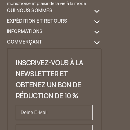
munichoise et plaisir de la vie à la mode.
QUI NOUS SOMMES
EXPÉDITION ET RETOURS
À propos de nous
INFORMATIONS
Informations de livraison
Entretien des produits
COMMERÇANT
FAQ
Retours
Guide du sac à main
Login revendeur
Contact
Contact
Design et matériau
INSCRIVEZ-VOUS À LA
Distributeurs Contact
✨ Carrière ✨
Lookbook
NEWSLETTER ET
Fashion Cloud
Mentions légales
Témoignages
OBTENEZ UN BON DE
Label privé
CONDITIONS GÉNÉRALES DE VENTE
RÉDUCTION DE 10 %
Protection des données
Droit de rétractation