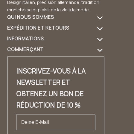
Design italien, précision allemande, tradition
munichoise et plaisir de la vie à la mode.
QUI NOUS SOMMES
EXPÉDITION ET RETOURS
À propos de nous
INFORMATIONS
Informations de livraison
Entretien des produits
COMMERÇANT
FAQ
Retours
Guide du sac à main
Login revendeur
Contact
Contact
Design et matériau
INSCRIVEZ-VOUS À LA
Distributeurs Contact
✨ Carrière ✨
Lookbook
NEWSLETTER ET
Fashion Cloud
Mentions légales
Témoignages
OBTENEZ UN BON DE
Label privé
CONDITIONS GÉNÉRALES DE VENTE
RÉDUCTION DE 10 %
Protection des données
Droit de rétractation