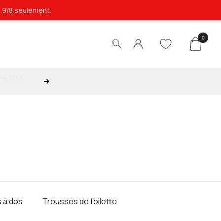
e 9/8 seulement.
0
Suivant
 à dos
Trousses de toilette