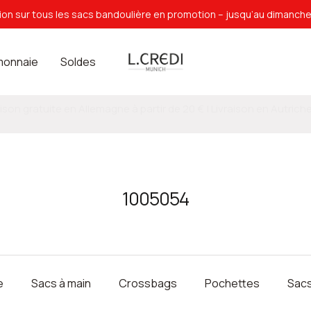
on sur tous les sacs bandoulière en promotion – jusqu’au dimanch
L.Credi
monnaie
Soldes
Munich
✔ retour gratuit sous 30 jours
1005054
e
Sacs à main
Crossbags
Pochettes
Sacs