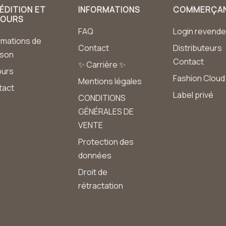
ÉDITION ET
INFORMATIONS
COMMERÇA
TOURS
FAQ
Login revende
rmations de
Contact
Distributeurs
aison
Contact
✨ Carrière ✨
ours
Fashion Cloud
Mentions légales
tact
Label privé
CONDITIONS
GÉNÉRALES DE
VENTE
Protection des
données
Droit de
rétractation