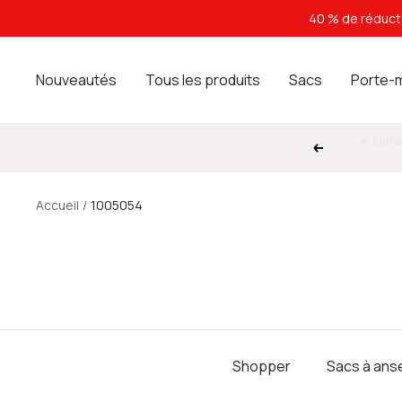
Passer
40 % de réducti
au
contenu
Nouveautés
Tous les produits
Sacs
Porte-
Précédent
Accueil
1005054
Shopper
Sacs à ans