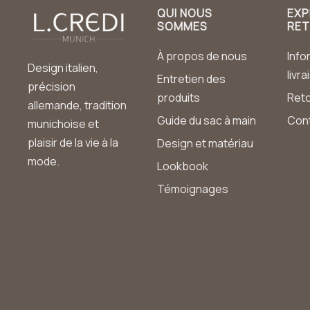
QUI NOUS
EXP
SOMMES
RE
À propos de nous
Info
Design italien,
livr
Entretien des
précision
produits
Ret
allemande, tradition
Guide du sac à main
Con
munichoise et
plaisir de la vie à la
Design et matériau
mode.
Lookbook
Témoignages