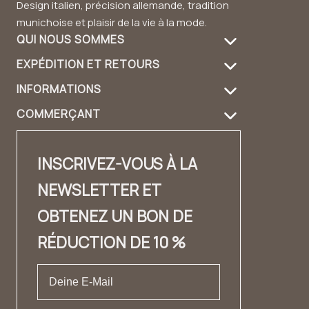
Design italien, précision allemande, tradition
munichoise et plaisir de la vie à la mode.
QUI NOUS SOMMES
EXPÉDITION ET RETOURS
À propos de nous
INFORMATIONS
Informations de livraison
Entretien des produits
COMMERÇANT
FAQ
Retours
Guide du sac à main
Login revendeur
Contact
Contact
Design et matériau
INSCRIVEZ-VOUS À LA
Distributeurs Contact
✨ Carrière ✨
Lookbook
NEWSLETTER ET
Fashion Cloud
Mentions légales
Témoignages
OBTENEZ UN BON DE
Label privé
CONDITIONS GÉNÉRALES DE VENTE
RÉDUCTION DE 10 %
Protection des données
Droit de rétractation