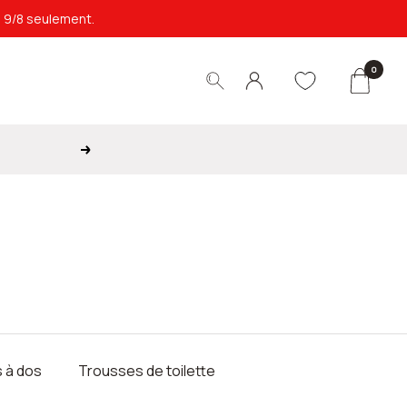
e 9/8 seulement.
0
Suivant
 à dos
Trousses de toilette