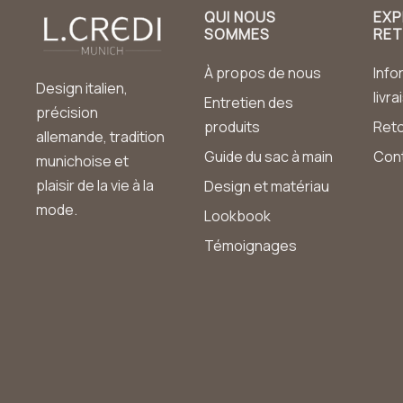
QUI NOUS
EXP
SOMMES
RE
À propos de nous
Info
Design italien,
livr
Entretien des
précision
produits
Ret
allemande, tradition
Guide du sac à main
Con
munichoise et
plaisir de la vie à la
Design et matériau
mode.
Lookbook
Témoignages