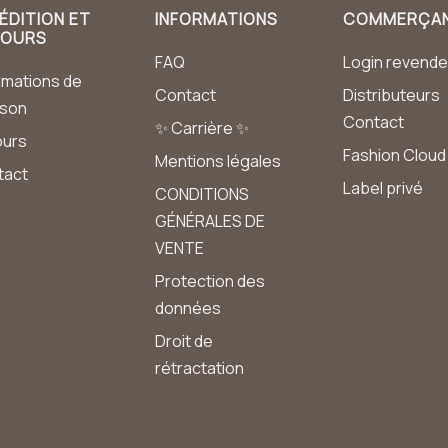
ÉDITION ET
INFORMATIONS
COMMERÇA
TOURS
FAQ
Login revende
rmations de
Contact
Distributeurs
aison
Contact
✨ Carrière ✨
ours
Fashion Cloud
Mentions légales
tact
Label privé
CONDITIONS
GÉNÉRALES DE
VENTE
Protection des
données
Droit de
rétractation