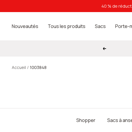
Passer
40 % de réducti
au
contenu
Nouveautés
Tous les produits
Sacs
Porte-
Précédent
Accueil
1003848
Shopper
Sacs à ans