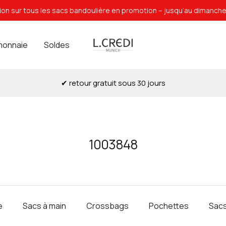
on sur tous les sacs bandoulière en promotion – jusqu’au dimanch
L.Credi
monnaie
Soldes
Munich
✔ retour gratuit sous 30 jours
1003848
e
Sacs à main
Crossbags
Pochettes
Sacs