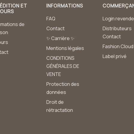
ÉDITION ET
INFORMATIONS
COMMERÇA
TOURS
FAQ
Login revende
rmations de
Contact
Distributeurs
aison
Contact
✨ Carrière ✨
ours
Fashion Cloud
Mentions légales
tact
Label privé
CONDITIONS
GÉNÉRALES DE
VENTE
Protection des
données
Droit de
rétractation