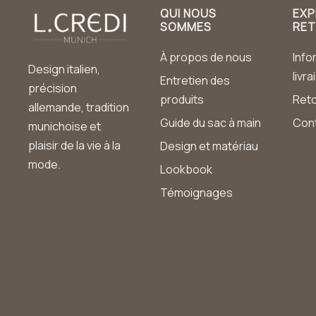
QUI NOUS
EXP
SOMMES
RE
À propos de nous
Info
Design italien,
livr
Entretien des
précision
produits
Ret
allemande, tradition
Guide du sac à main
Con
munichoise et
plaisir de la vie à la
Design et matériau
mode.
Lookbook
Témoignages