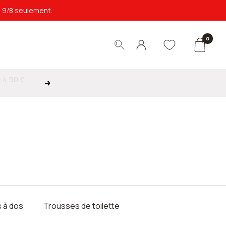
e 9/8 seulement.
0
Suivant
 à dos
Trousses de toilette