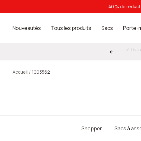
Passer
40 % de réducti
au
contenu
Nouveautés
Tous les produits
Sacs
Porte-
Précédent
Accueil
1003562
Shopper
Sacs à ans