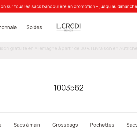
on sur tous les sacs bandoulière en promotion – jusqu’au dimanch
L.Credi
monnaie
Soldes
Munich
✔ retour gratuit sous 30 jours
1003562
e
Sacs à main
Crossbags
Pochettes
Sacs