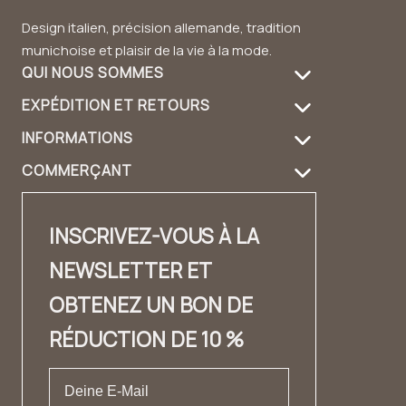
Design italien, précision allemande, tradition
munichoise et plaisir de la vie à la mode.
QUI NOUS SOMMES
EXPÉDITION ET RETOURS
À propos de nous
INFORMATIONS
Informations de livraison
Entretien des produits
COMMERÇANT
FAQ
Retours
Guide du sac à main
Login revendeur
Contact
Contact
Design et matériau
INSCRIVEZ-VOUS À LA
Distributeurs Contact
✨ Carrière ✨
Lookbook
NEWSLETTER ET
Fashion Cloud
Mentions légales
Témoignages
OBTENEZ UN BON DE
Label privé
CONDITIONS GÉNÉRALES DE VENTE
RÉDUCTION DE 10 %
Protection des données
Droit de rétractation