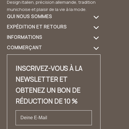
Design italien, précision allemande, tradition
munichoise et plaisir de la vie à la mode.
QUI NOUS SOMMES
EXPÉDITION ET RETOURS
À propos de nous
INFORMATIONS
Informations de livraison
Entretien des produits
COMMERÇANT
FAQ
Retours
Guide du sac à main
Login revendeur
Contact
Contact
Design et matériau
INSCRIVEZ-VOUS À LA
Distributeurs Contact
✨ Carrière ✨
Lookbook
NEWSLETTER ET
Fashion Cloud
Mentions légales
Témoignages
OBTENEZ UN BON DE
Label privé
CONDITIONS GÉNÉRALES DE VENTE
RÉDUCTION DE 10 %
Protection des données
Droit de rétractation