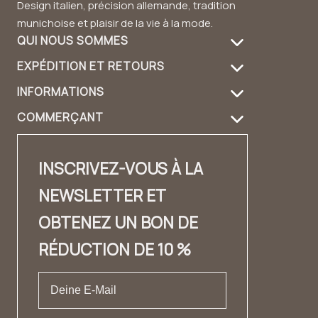
Design italien, précision allemande, tradition
munichoise et plaisir de la vie à la mode.
QUI NOUS SOMMES
EXPÉDITION ET RETOURS
À propos de nous
INFORMATIONS
Informations de livraison
Entretien des produits
COMMERÇANT
FAQ
Retours
Guide du sac à main
Login revendeur
Contact
Contact
Design et matériau
INSCRIVEZ-VOUS À LA
Distributeurs Contact
✨ Carrière ✨
Lookbook
NEWSLETTER ET
Fashion Cloud
Mentions légales
Témoignages
OBTENEZ UN BON DE
Label privé
CONDITIONS GÉNÉRALES DE VENTE
RÉDUCTION DE 10 %
Protection des données
Droit de rétractation