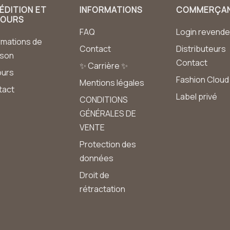
ÉDITION ET
INFORMATIONS
COMMERÇA
TOURS
FAQ
Login revende
rmations de
Contact
Distributeurs
aison
Contact
✨ Carrière ✨
ours
Fashion Cloud
Mentions légales
tact
Label privé
CONDITIONS
GÉNÉRALES DE
VENTE
Protection des
données
Droit de
rétractation