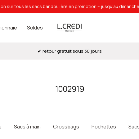
on sur tous les sacs bandoulière en promotion – jusqu’au dimanch
L.Credi
monnaie
Soldes
Munich
✔ retour gratuit sous 30 jours
1002919
e
Sacs à main
Crossbags
Pochettes
Sacs