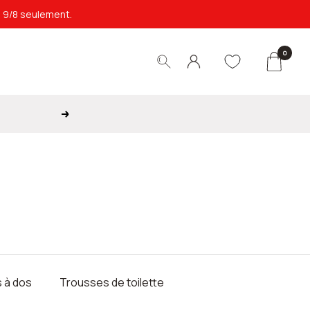
e 9/8 seulement.
0
Suivant
 à dos
Trousses de toilette