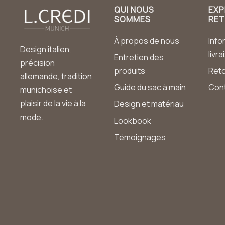
QUI NOUS
EXP
SOMMES
RE
À propos de nous
Info
Design italien,
livr
Entretien des
précision
produits
Ret
allemande, tradition
Guide du sac à main
Con
munichoise et
plaisir de la vie à la
Design et matériau
mode.
Lookbook
Témoignages