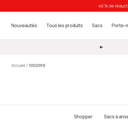
Passer
40 % de réducti
au
contenu
Nouveautés
Tous les produits
Sacs
Porte-
Précédent
Accueil
1002919
Shopper
Sacs à ans