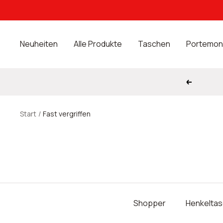
Direkt
zum
Inhalt
Neuheiten
Alle Produkte
Taschen
Portemon
Zurück
Start
Fast vergriffen
Shopper
Henkelta