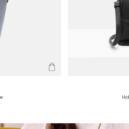
ie
Hob