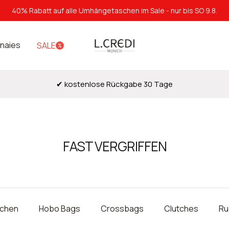
40% Rabatt auf alle Umhängetaschen im Sale - nur bis SO 9.8.
L.Credi
naies
SALE
Munich
✔ kostenlose Rückgabe 30 Tage
FAST VERGRIFFEN
schen
Hobo Bags
Crossbags
Clutches
Ru