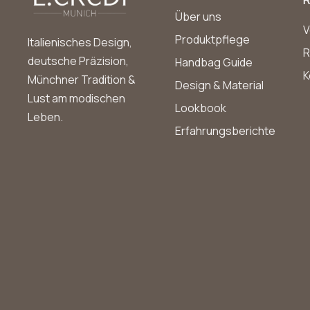
Über uns
V
Produktpflege
Italienisches Design,
R
deutsche Präzision,
Handbag Guide
K
Münchner Tradition &
Design & Material
Lust am modischen
Lookbook
Leben.
Erfahrungsberichte