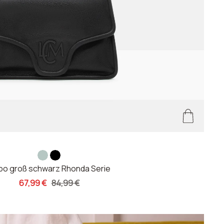
m
s
o groß schwarz Rhonda Serie
i
c
Angebotspreis
Regulärer
67,99 €
n
84,99 €
h
Preis
t
w
b
a
l
r