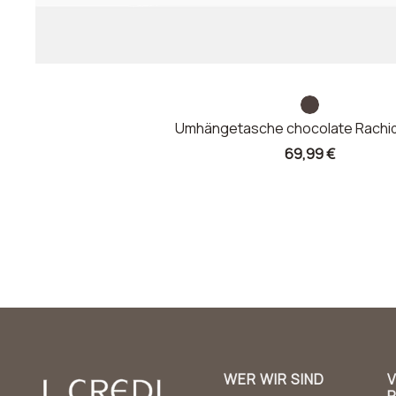
c
Umhängetasche chocolate Rachid
h
Angebotspreis
69,99 €
o
c
o
l
a
t
e
WER WIR SIND