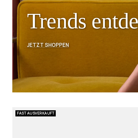
n
a
Trends entd
t
JETZT SHOPPEN
FAST AUSVERKAUFT