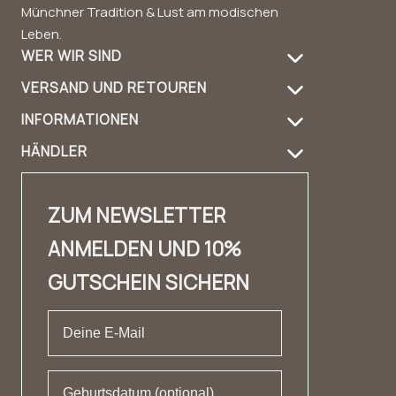
Münchner Tradition & Lust am modischen
Leben.
WER WIR SIND
VERSAND UND RETOUREN
Über uns
INFORMATIONEN
Versandinformation
Produktpflege
HÄNDLER
FAQ
Retouren
Handbag Guide
Händler Login
Kontakt
Kontakt
Design & Material
ZUM NEWSLETTER
Händler Kontakt
✨ Karriere ✨
Lookbook
ANMELDEN UND 10%
Fashion Cloud
Impressum
Erfahrungsberichte
GUTSCHEIN SICHERN
Private Label
AGB
Datenschutz
Widerrufsrecht