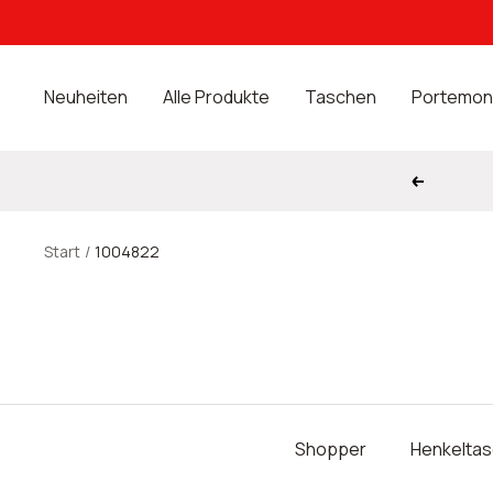
Direkt
zum
Inhalt
Neuheiten
Alle Produkte
Taschen
Portemon
Zurück
Start
1004822
Shopper
Henkelta