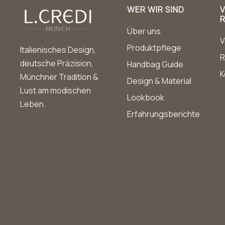
WER WIR SIND
Über uns
V
Produktpflege
Italienisches Design,
R
deutsche Präzision,
Handbag Guide
K
Münchner Tradition &
Design & Material
Lust am modischen
Lookbook
Leben.
Erfahrungsberichte