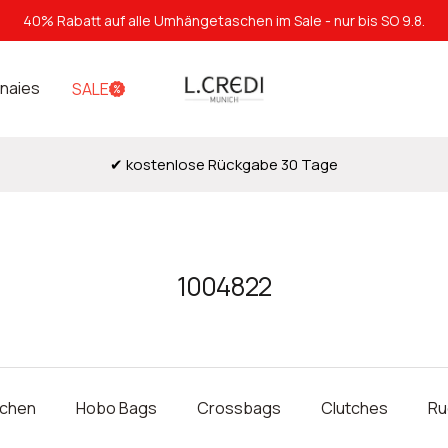
40% Rabatt auf alle Umhängetaschen im Sale - nur bis SO 9.8.
L.Credi
naies
SALE
Munich
✔ kostenlose Rückgabe 30 Tage
1004822
schen
Hobo Bags
Crossbags
Clutches
Ru