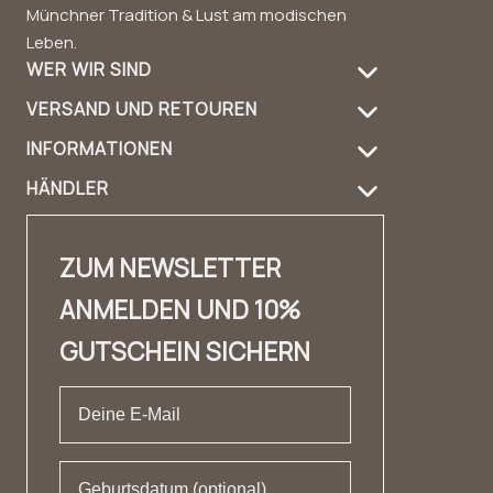
Münchner Tradition & Lust am modischen
Leben.
WER WIR SIND
VERSAND UND RETOUREN
Über uns
INFORMATIONEN
Versandinformation
Produktpflege
HÄNDLER
FAQ
Retouren
Handbag Guide
Händler Login
Kontakt
Kontakt
Design & Material
ZUM NEWSLETTER
Händler Kontakt
✨ Karriere ✨
Lookbook
ANMELDEN UND 10%
Fashion Cloud
Impressum
Erfahrungsberichte
GUTSCHEIN SICHERN
Private Label
AGB
Datenschutz
Widerrufsrecht