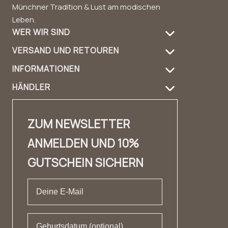
Münchner Tradition & Lust am modischen
Leben.
WER WIR SIND
VERSAND UND RETOUREN
Über uns
INFORMATIONEN
Versandinformation
Produktpflege
HÄNDLER
FAQ
Retouren
Handbag Guide
Händler Login
Kontakt
Kontakt
Design & Material
ZUM NEWSLETTER
Händler Kontakt
✨ Karriere ✨
Lookbook
ANMELDEN UND 10%
Fashion Cloud
Impressum
Erfahrungsberichte
GUTSCHEIN SICHERN
Private Label
AGB
Datenschutz
Widerrufsrecht