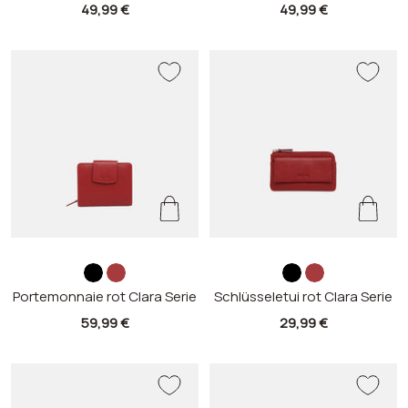
w
w
Angebotspreis
Angebotspreis
49,99 €
49,99 €
a
a
r
r
z
z
s
r
s
r
Portemonnaie rot Clara Serie
c
o
Schlüsseletui rot Clara Serie
c
o
h
t
h
t
Angebotspreis
Angebotspreis
59,99 €
29,99 €
w
w
a
a
r
r