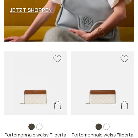
JETZT SHOPPEN
b
w
b
w
Portemonnaie weiss Filiberta
r
e
Portemonnaie weiss Filiberta
r
e