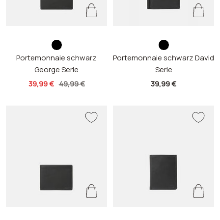
s
s
Portemonnaie schwarz
c
Portemonnaie schwarz David
c
George Serie
Serie
h
h
w
w
Angebotspreis
Regulärer
Angebotspreis
39,99 €
49,99 €
39,99 €
a
a
Preis
r
r
z
z