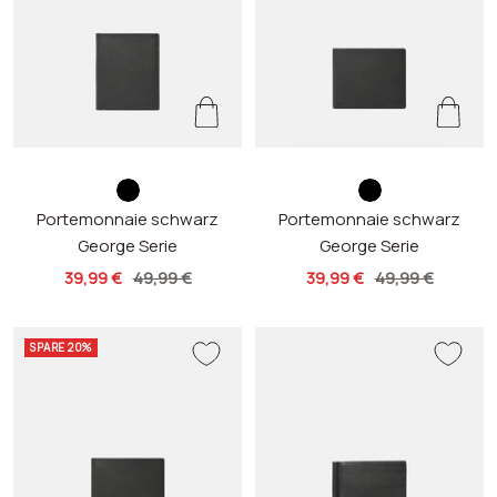
s
s
Portemonnaie schwarz
c
Portemonnaie schwarz
c
George Serie
George Serie
h
h
w
w
Angebotspreis
Regulärer
Angebotspreis
Regulärer
39,99 €
49,99 €
39,99 €
49,99 €
a
a
Preis
Preis
r
r
SPARE 20%
z
z