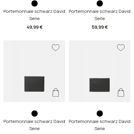
s
s
Portemonnaie schwarz David
c
Portemonnaie schwarz David
c
Serie
Serie
h
h
w
w
Angebotspreis
Angebotspreis
49,99 €
59,99 €
a
a
r
r
z
z
s
s
Portemonnaie schwarz David
c
Portemonnaie schwarz David
c
Serie
Serie
h
h