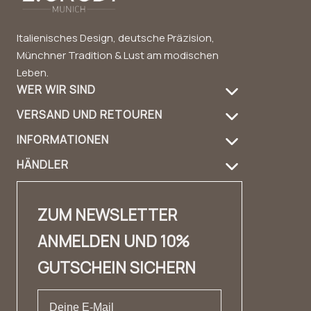
Italienisches Design, deutsche Präzision,
Münchner Tradition & Lust am modischen
Leben.
WER WIR SIND
VERSAND UND RETOUREN
Über uns
INFORMATIONEN
Versandinformation
Produktpflege
HÄNDLER
FAQ
Retouren
Handbag Guide
Händler Login
Kontakt
Kontakt
Design & Material
ZUM NEWSLETTER
Händler Kontakt
✨ Karriere ✨
Lookbook
ANMELDEN UND 10%
Fashion Cloud
Impressum
Erfahrungsberichte
GUTSCHEIN SICHERN
Private Label
AGB
Datenschutz