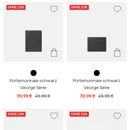
r
e
e
r
SPARE 20%
SPARE 20%
z
z
s
s
Portemonnaie schwarz
c
Portemonnaie schwarz
c
George Serie
George Serie
h
h
w
w
Angebotspreis
Regulärer
Angebotspreis
Regulärer
39,99 €
49,99 €
39,99 €
49,99 €
a
a
Preis
Preis
r
r
SPARE 20%
SPARE 20%
z
z